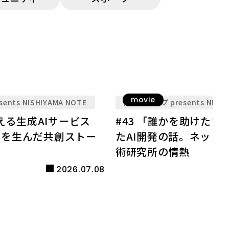
movie
nts NISHIYAMA NOTE
九電グループ presents NISHI
変える生成AIサービス
#43 「誰かを助けたい」から始まっ
AI」を生んだ共創ストー
たAI開発の話。ネット
術研究所の情熱
2026.07.08