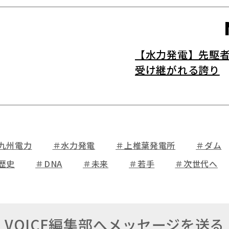
【水力発電】先駆
受け継がれる誇り
九州電力
＃水力発電
＃上椎葉発電所
＃ダム
歴史
＃DNA
＃未来
＃若手
＃次世代へ
VOICE編集部へ
メッセージを送る