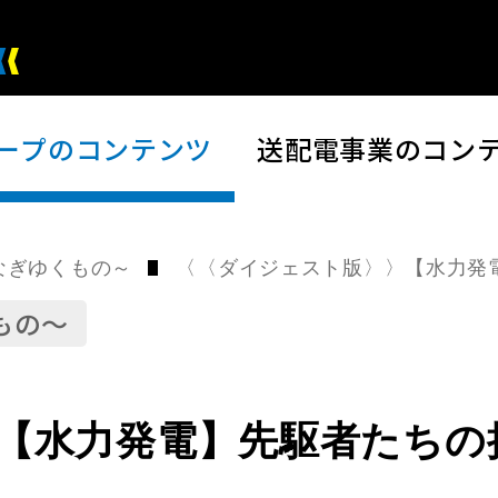
ープの
コンテンツ
送配電事業の
コン
〈〈ダイジェスト版〉〉【水力発
つなぎゆくもの～
もの～
【水力発電】先駆者たちの