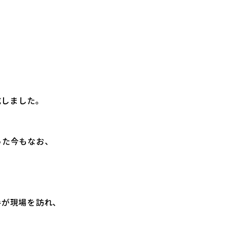
成しました。
った今もなお、
手が現場を訪れ、