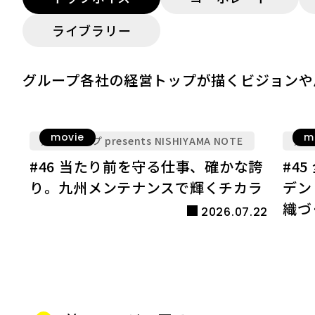
ライブラリー
グループ各社の経営トップが描くビジョンや
movie
m
九電グループ presents NISHIYAMA NOTE
九電グ
#46 当たり前を守る仕事、確かな誇
#4
り。九州メンテナンスで輝くチカラ
デン
織づ
2026.07.22