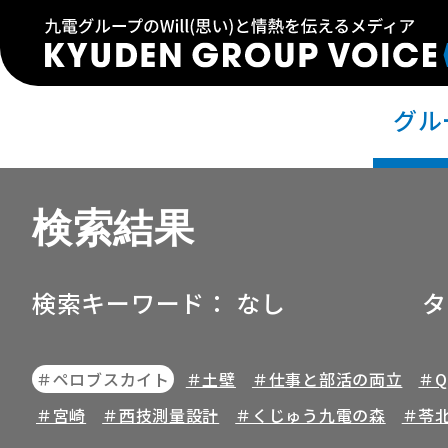
グル
検索結果
検索キーワード：
なし
タ
＃ペロブスカイト
＃土壁
＃仕事と部活の両立
＃Qd
＃宮崎
＃西技測量設計
＃くじゅう九電の森
＃苓