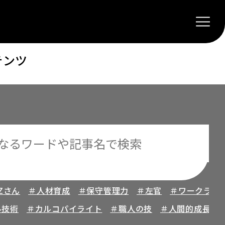
テンツ
Zさん
＃人材育成
＃保守管理力
＃左官
＃ワークライ
ル技術
＃カルコパイライト
＃職人の技
＃人間的成長