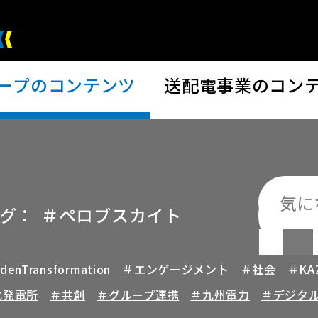
ープの
コンテンツ
送配電事業の
コン
グ：
＃ペロブスカイト
検索
enTransformation
＃エンゲージメント
＃社会
＃KA
北発電所
＃共創
＃グループ連携
＃九州電力
＃デジタ