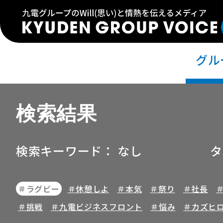
グル
検索結果
検索キーワード：
なし
タ
＃ラグビー
＃休憩しよ
＃本気
＃祭り
＃社長
＃挑戦
＃九電ビジネスフロント
＃悩み
＃カズヒ