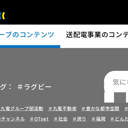
ープの
コンテンツ
送配電事業の
コン
グ：
＃ラグビー
検索
＃九電グループ部活動
＃九電不動産
＃豊かな都市空間
ロチャンネル
＃QTnet
＃社会
＃誇り
＃福岡
＃どん