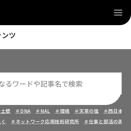
テンツ
＃土壁
＃DNA
＃NAL
＃環境
＃天草の塩
＃西日本プ
たく
＃ネットワーク応用技術研究所
＃仕事と部活の両立