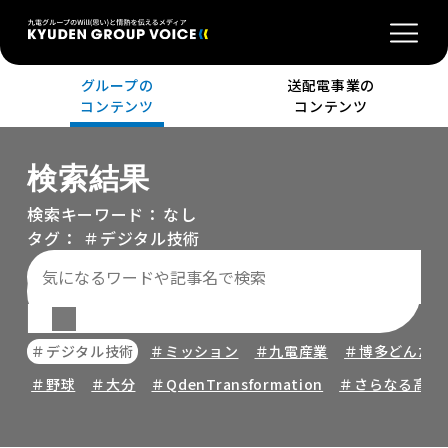
グループの
送配電事業の
コンテンツ
コンテンツ
検索結果
検索キーワード：
なし
タグ：
＃デジタル技術
＃デジタル技術
＃ミッション
＃九電産業
＃博多どんたく
＃野球
＃大分
＃QdenTransformation
＃さらなる高み