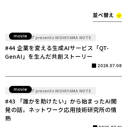
並べ替え
movie
九電グループ presents NISHIYAMA NOTE
#44 企業を変える生成AIサービス「QT-
GenAI」を生んだ共創ストーリー
2026.07.08
movie
九電グループ presents NISHIYAMA NOTE
#43 「誰かを助けたい」から始まったAI開
発の話。ネットワーク応用技術研究所の情
熱