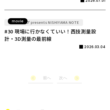
2026.07.01
movie
九電グループ presents NISHIYAMA NOTE
#30 現場に行かなくていい！西技測量設
計・3D測量の最前線
2026.03.04
前へ
次へ