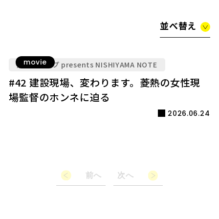
並べ替え
movie
九電グループ presents NISHIYAMA NOTE
#42 建設現場、変わります。菱熱の女性現
場監督のホンネに迫る
2026.06.24
前へ
次へ