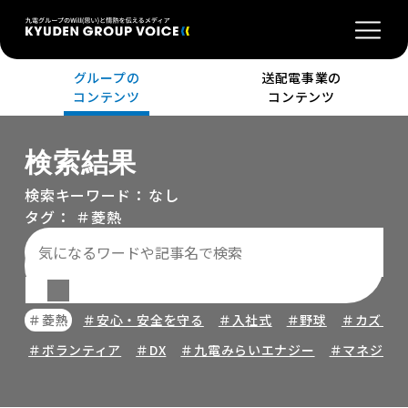
グループの
送配電事業の
コンテンツ
コンテンツ
検索結果
検索キーワード：
なし
タグ：
＃菱熱
＃菱熱
＃安心・安全を守る
＃入社式
＃野球
＃カズヒ
＃ボランティア
＃DX
＃九電みらいエナジー
＃マネジメ