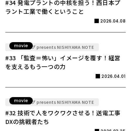
#34 発電プラントの中核を担う！西日本プ
ラント工業で働くということ
2026.04.08
movie
九電グループ presents NISHIYAMA NOTE
#33 「監査＝怖い」イメージを覆す！経営
を支えるもう一つの力
2026.04.01
movie
九電グループ presents NISHIYAMA NOTE
#32 技術で人をワクワクさせる！送電工事
DXの挑戦者たち