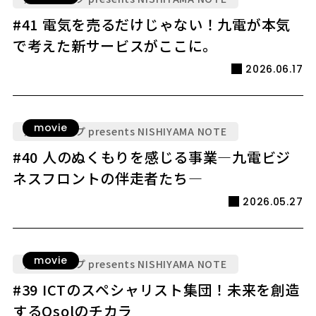
#41 電気を売るだけじゃない！九電が本気
で考えた新サービスがここに。
2026.06.17
movie
九電グループ presents NISHIYAMA NOTE
#40 人のぬくもりを感じる事業―九電ビジ
ネスフロントの伴走者たち―
2026.05.27
movie
九電グループ presents NISHIYAMA NOTE
#39 ICTのスペシャリスト集団！未来を創造
するQsolのチカラ