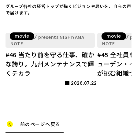
グループ各社の経営トップが描くビジョンや思いを、自らの声
で届けます。
movie
movie
九電グループ presents NISHIYAMA
九電グループ pres
NOTE
NOTE
#46 当たり前を守る仕事、確か
#45 全社員
な誇り。九州メンテナンスで輝
ューデン・イ
くチカラ
が挑む組織づ
2026.07.22
前のページへ戻る