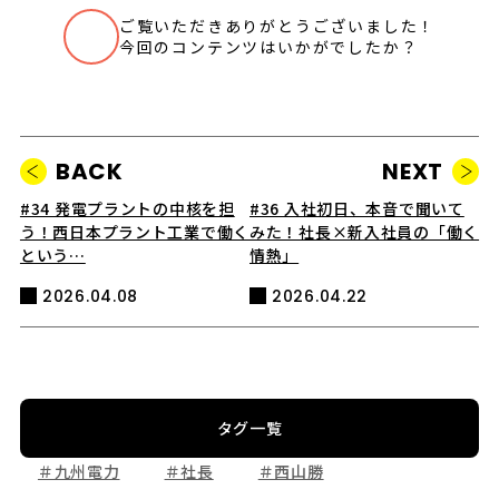
ご覧いただきありがとうございました！
いいね
今回のコンテンツはいかがでしたか？
BACK
NEXT
#34 発電プラントの中核を担
#36 入社初日、本音で聞いて
う！西日本プラント工業で働く
みた！社長×新入社員の「働く
という…
情熱」
2026.04.08
2026.04.22
タグ一覧
＃九州電力
＃社長
＃西山勝