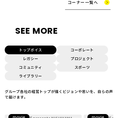
コーナー一覧へ
SEE MORE
トップボイス
コーポレート
レガシー
プロジェクト
コミュニティ
スポーツ
ライブラリー
グループ各社の経営トップが描くビジョンや思いを、自らの声
で届けます。
movie
movie
九電グループ presents NISHIYAMA
九電グループ pres