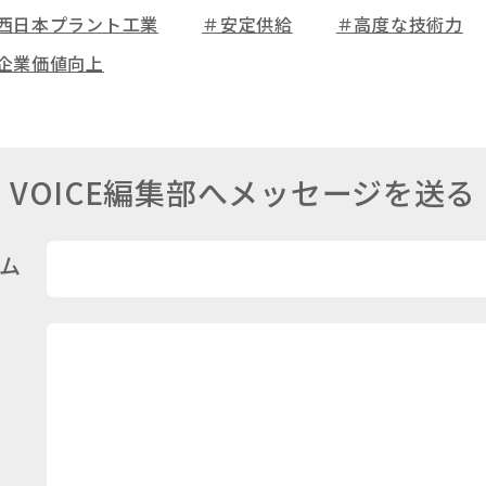
西日本プラント工業
＃安定供給
＃高度な技術力
企業価値向上
VOICE編集部へ
メッセージを送る
ム