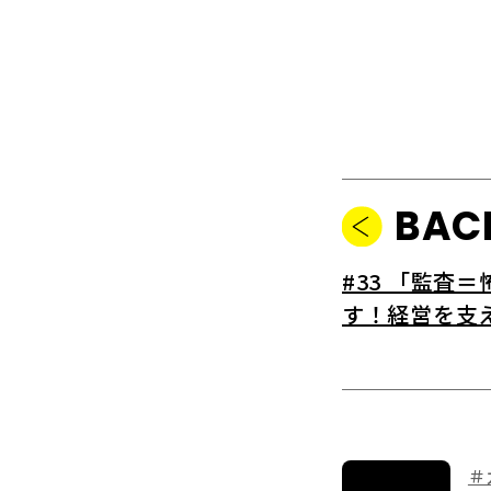
BAC
#33 「監査
す！経営を支
＃