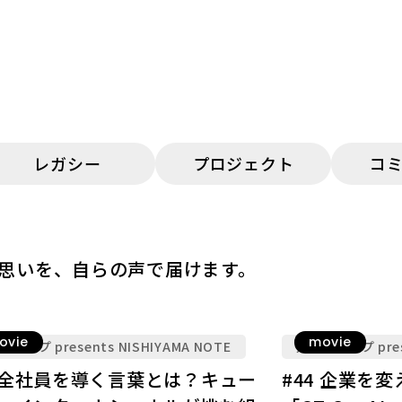
レガシー
プロジェクト
コ
思いを、自らの声で届けます。
ovie
movie
ループ presents NISHIYAMA NOTE
九電グループ prese
5 全社員を導く言葉とは？キュー
#44 企業を