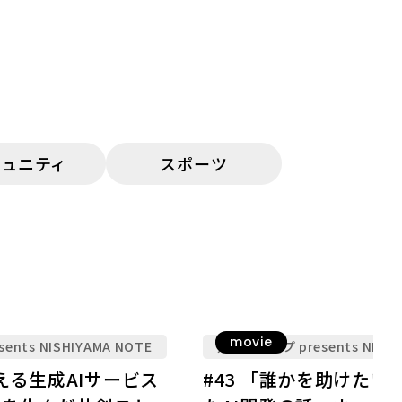
ミュニティ
スポーツ
movie
nts NISHIYAMA NOTE
九電グループ presents NISHI
変える生成AIサービス
#43 「誰かを助けたい」から始まっ