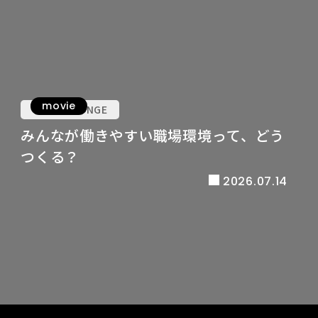
movie
VOICE LOUNGE
みんなが働きやすい職場環境って、どう
つくる？
2026.07.14