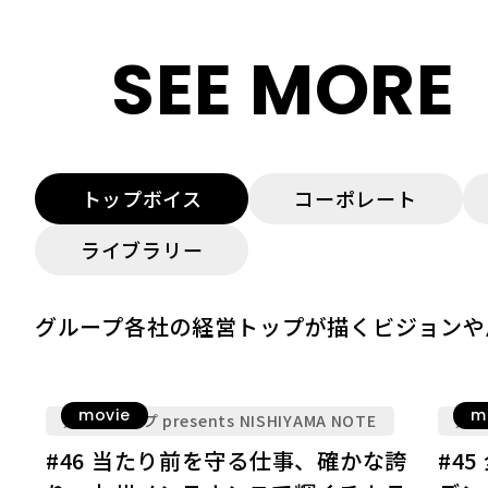
SEE MORE
トップボイス
コーポレート
ライブラリー
グループ各社の経営トップが描くビジョンや
movie
m
九電グループ presents NISHIYAMA NOTE
九電グ
#46 当たり前を守る仕事、確かな誇
#4