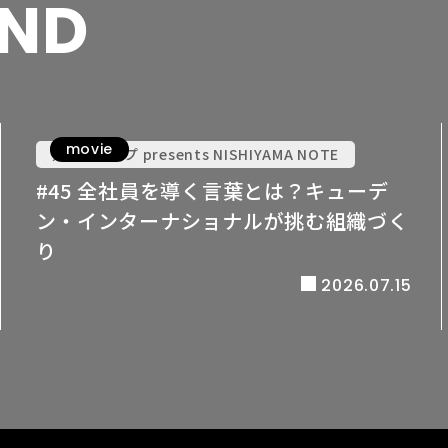
ND
movie
九電グループ presents NISHIYAMA NOTE
#45 全社員を導く言葉とは？キューデ
ン・インターナショナルが挑む組織づく
り
2026.07.15