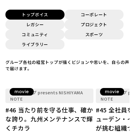
トップボイス
コーポレート
レガシー
プロジェクト
コミュニティ
スポーツ
ライブラリー
グループ各社の経営トップが描くビジョンや思いを、自らの声
で届けます。
movie
movie
九電グループ presents NISHIYAMA
九電グループ pres
NOTE
NOTE
#46 当たり前を守る仕事、確か
#45 全社員
な誇り。九州メンテナンスで輝
ューデン・イ
くチカラ
が挑む組織づ