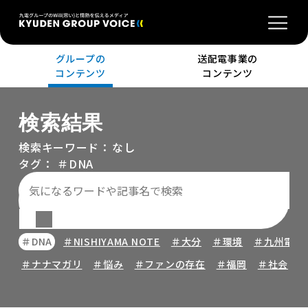
グループの
送配電事業の
コンテンツ
コンテンツ
検索結果
検索キーワード：
なし
タグ：
＃DNA
＃DNA
＃NISHIYAMA NOTE
＃大分
＃環境
＃九州電力
＃ナナマガリ
＃悩み
＃ファンの存在
＃福岡
＃社会