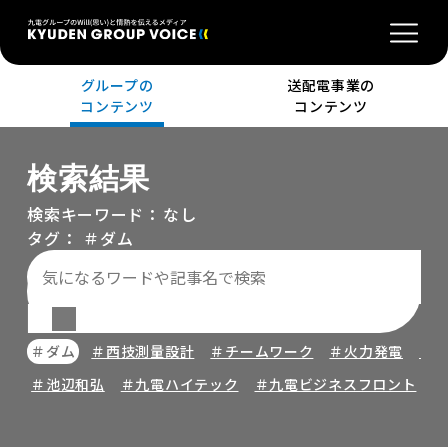
グループの
送配電事業の
コンテンツ
コンテンツ
検索結果
検索キーワード：
なし
タグ：
＃ダム
＃ダム
＃西技測量設計
＃チームワーク
＃火力発電
＃
＃池辺和弘
＃九電ハイテック
＃九電ビジネスフロント
＃