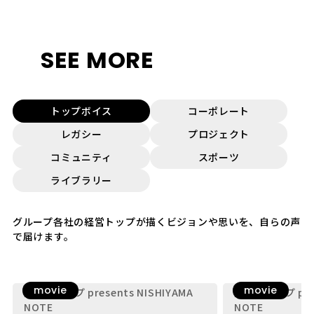
SEE MORE
トップボイス
コーポレート
レガシー
プロジェクト
コミュニティ
スポーツ
ライブラリー
グループ各社の経営トップが描くビジョンや思いを、自らの声
で届けます。
movie
movie
九電グループ presents NISHIYAMA
九電グループ pres
NOTE
NOTE